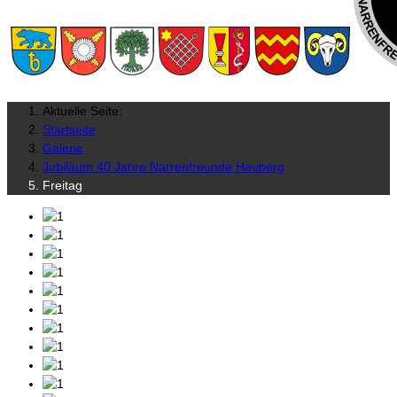
Aktuelle Seite:
Startseite
Galerie
Jubiläum 40 Jahre Narrenfreunde Heuberg
Freitag