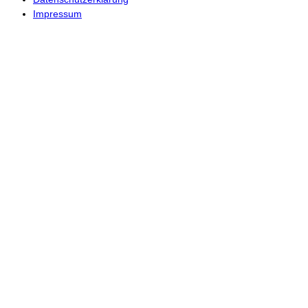
Home
Chronik
Zünfte
Termine
Gedächtnisturnier
Berichte
Galerie
Kontakt
Datenschutzerklärung
Impressum